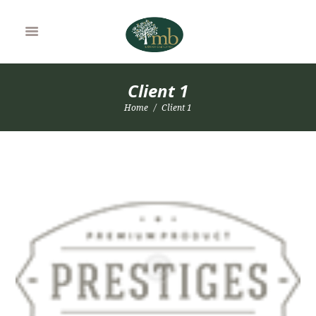
Client 1
Home
Client 1