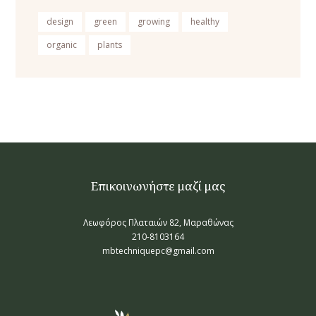
design
green
growing
healthy
organic
plants
Επικοινωνήστε μαζί μας
Λεωφόρος Πλαταιών 82, Μαραθώνας
210-8103164
mbtechniquepc@gmail.com